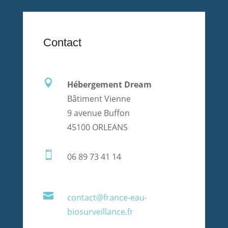
Contact

Hébergement Dream
Bâtiment Vienne
9 avenue Buffon
45100 ORLEANS

06 89 73 41 14

contact@france-eau-
biosurveillance.fr